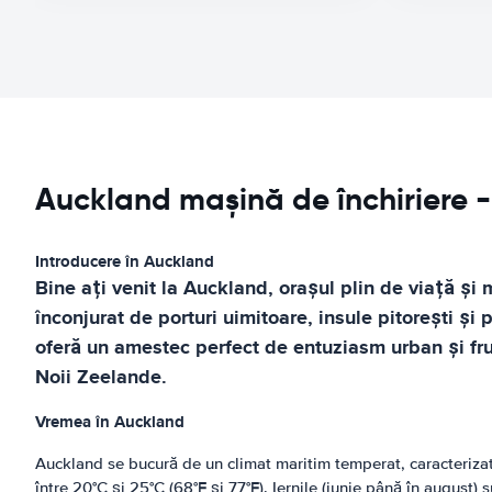
Auckland mașină de închiriere - 
Introducere în Auckland
Bine ați venit la Auckland, orașul plin de viață și
înconjurat de porturi uimitoare, insule pitorești și 
oferă un amestec perfect de entuziasm urban și fru
Noii Zeelande.
Vremea în Auckland
Auckland se bucură de un climat maritim temperat, caracterizat 
între 20°C și 25°C (68°F și 77°F). Iernile (iunie până în august) s