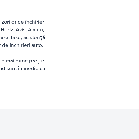
zorilor de închirieri
Hertz, Avis, Alamo,
rare, taxe, asistență
 de închirieri auto.
ele mai bune prețuri
and sunt în medie cu