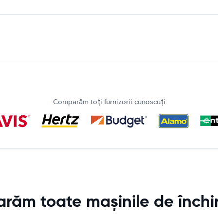
Comparăm toți furnizorii cunoscuți
ăm toate mașinile de închir