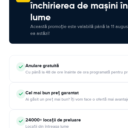
închirierea de mașini î
lume
Această promoție este valabilă până la 11 august
ea astăzi!
Anulare gratuită
Cu până la 48 de ore înainte de ora programată pentru pr
Cel mai bun preț garantat
Ai găsit un preț mai bun? Îți vom face o ofertă mai avantaj
24000+ locații de preluare
Locații din întreaga lume