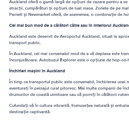
Auckland oferă o gamă largă de opțiuni de cazare pentru a se po
atracții, cumpărături și opțiuni de luat masa. Zonele de pe mal
Parnell și Newmarket oferă, de asemenea, o combinație de hotel
Cel mai bun mod de a călători către sau în interiorul Auckla
Auckland este deservit de Aeroportul Auckland, situat la aproxim
transport public.
În Auckland, cel mai convenabil mod de a vă deplasa este transp
înconjurătoare. Autobuzul Explorer este o opțiune de hop-on-hop
Închirieri mașini în Auckland
În timp ce transportul public este convenabil, închirierea unei 
aventurați în peisajul rural pitoresc. Mai multe companii de înc
drumurilor de coastă uimitoare sau să porniți în călătorii ruti
Cufundați-vă în cultura vibrantă, frumusețea naturală și entuzias
destinație captivantă.