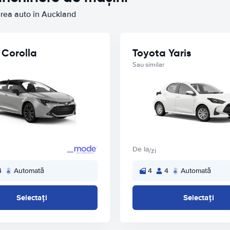
ierea auto în Auckland
 Corolla
Toyota Yaris
Sau similar
De la
/zi
4
Automată
4
4
Automată
Selectați
Selectați