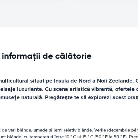
informații de călătorie
 multicultural situat pe Insula de Nord a Noii Zeelande
peisaje luxuriante. Cu scena artistică vibrantă, ofertele 
musețe naturală. Pregătește-te să explorezi acest oraș
de veri blânde, umede și ierni relativ blânde. Verile (decembrie pân
unt blânde, cu temperaturi între 10 ° C și 15 ° C (50 ° F la 59 ° F). Pr