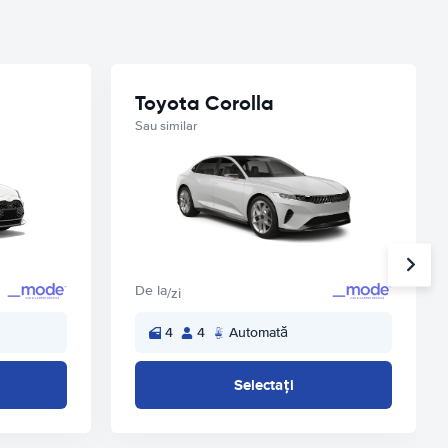
Toyota Corolla
Sau similar
De la
/zi
4
4
Automată
Selectați