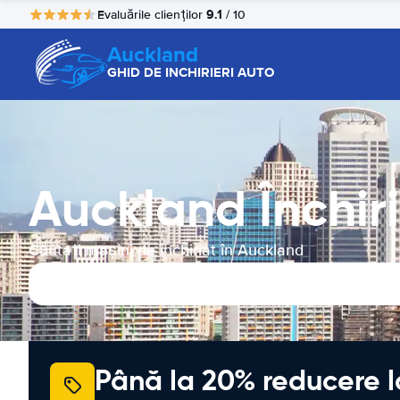
9.1
Evaluările clienților
/ 10
Auckland
GHID DE INCHIRIERI AUTO
Auckland Închir
Căutați mașini de închiriat în Auckland
Până la 20% reducere l