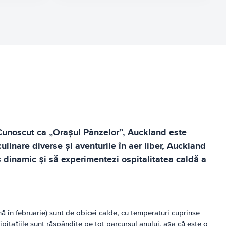
. Cunoscut ca „Orașul Pânzelor”, Auckland este
culinare diverse și aventurile în aer liber, Auckland
 dinamic și să experimentezi ospitalitatea caldă a
ă în februarie) sunt de obicei calde, cu temperaturi cuprinse
ecipitațiile sunt răspândite pe tot parcursul anului, așa că este o