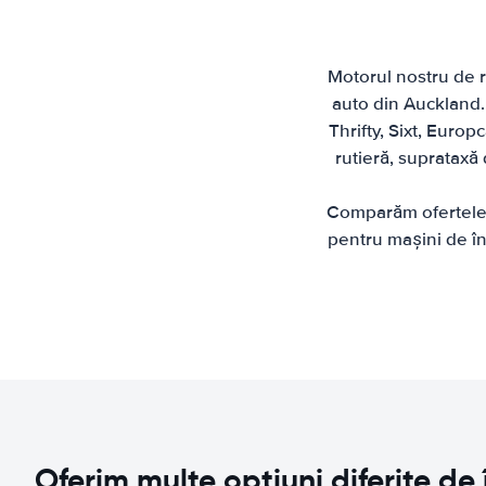
Motorul nostru de re
auto din Auckland.
Thrifty, Sixt, Europ
rutieră, suprataxă 
Comparăm ofertele d
pentru mașini de în
Oferim multe opțiuni diferite de 