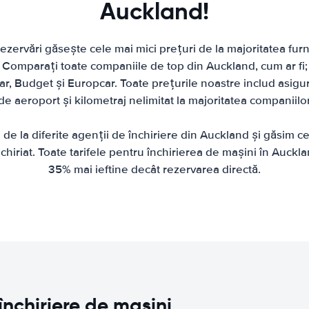
Auckland!
zervări găsește cele mai mici prețuri de la majoritatea furni
 Comparați toate companiile de top din Auckland, cum ar fi; 
car, Budget și Europcar. Toate prețurile noastre includ asigu
de aeroport și kilometraj nelimitat la majoritatea companiilor
e la diferite agenții de închiriere din Auckland și găsim c
chiriat. Toate tarifele pentru închirierea de mașini în Auckl
35% mai ieftine decât rezervarea directă.
închiriere de mașini