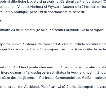
trivi diferitelor bugete și preferințe. Cartierul central de afaceri
ul apei din Viaduct Harbour și Wynyard Quarter oferă hoteluri de lu
uri tip boutique, pensiuni și apartamente cu servicii.
nd
ativ 20 de kilometri (12 mile) de centrul orașului. De la aeroport, p
ortul public. Sistemul de transport Auckland include autobuze, trenur
-off care acoperă atracțiile majore. Taxiurile și serviciile de part
mașini în Auckland poate oferi mai multă flexibilitate, mai ales dacă 
hiriere de mașini își desfășoară activitatea în Auckland, permițându-
ere către destinații precum Peninsula Coromandel sau Golful Insulelor
mul urban din Auckland. Planificați-vă călătoria, descoperiți diversel