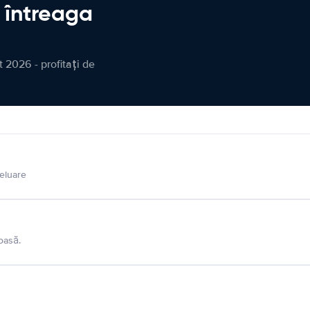
n întreaga
 2026 - profitați de
eluare
oasă.