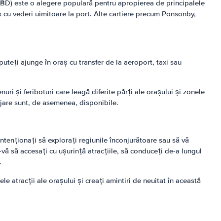
 (CBD) este o alegere populară pentru apropierea de principalele
x cu vederi uimitoare la port. Alte cartiere precum Ponsonby,
uteți ajunge în oraș cu transfer de la aeroport, taxi sau
i și feriboturi care leagă diferite părți ale orașului și zonele
ajare sunt, de asemenea, disponibile.
intenționați să explorați regiunile înconjurătoare sau să vă
vă să accesați cu ușurință atracțiile, să conduceți de-a lungul
.
e atracții ale orașului și creați amintiri de neuitat în această