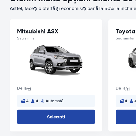
Astfel, faceți o ofertă și economisiți până la 50% la închir
Mitsubishi ASX
Toyota
Sau similar
Sau similar
De la
De la
/zi
/zi
4
4
Automată
4
Selectați