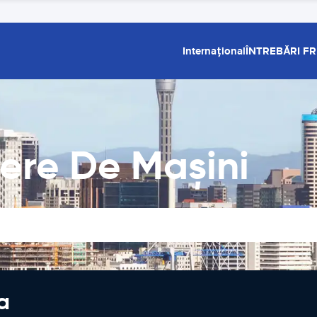
Internațional
ÎNTREBĂRI F
iere De Maşini
a