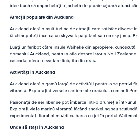
idee bună să împachetați o jachetă de ploaie ușoară atunci cân
Atracții populare din Auckland
Auckland oferă o multitudine de atracții care satisfac diverse 
și chiar puteți încerca un skywalk palpitant sau un sky jump. Ex
Luați un feribot către insula Waiheke din apropiere, cunoscută 
domeniul Auckland, pentru a afla despre istoria Noii Zeelande ș
cascadă, oferă o evadare liniștită din oraș.
Activități în Auckland
Auckland oferă o gamă largă de activități pentru a se potrivi f
vibrantă. Explorați diversele cartiere ale orașului, cum ar fi P
Pasionații de aer liber se pot îmbarca într-o drumeție într-unu
Explorați viața marină vibrantă făcând snorkeling sau scufundă
experimentați fiorul plimbării cu barca cu jet în portul Waitema
Unde să stați în Auckland