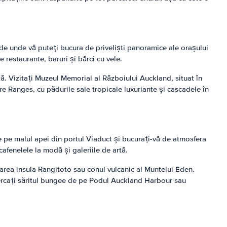
 de unde vă puteți bucura de priveliști panoramice ale orașului
 restaurante, baruri și bărci cu vele.
tă. Vizitați Muzeul Memorial al Războiului Auckland, situat în
e Ranges, cu pădurile sale tropicale luxuriante și cascadele în
e pe malul apei din portul Viaduct și bucurați-vă de atmosfera
cafenelele la modă și galeriile de artă.
oarea insula Rangitoto sau conul vulcanic al Muntelui Eden.
ncercați săritul bungee de pe Podul Auckland Harbour sau