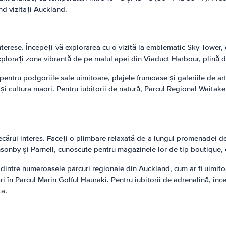
d vizitați Auckland.
interese. Începeți-vă explorarea cu o vizită la emblematic Sky Tower,
plorați zona vibrantă de pe malul apei din Viaduct Harbour, plină de
pentru podgoriile sale uimitoare, plajele frumoase și galeriile de ar
i cultura maori. Pentru iubitorii de natură, Parcul Regional Waitaker
iecărui interes. Faceți o plimbare relaxată de-a lungul promenadei d
onsonby și Parnell, cunoscute pentru magazinele lor de tip boutique, 
l dintre numeroasele parcuri regionale din Auckland, cum ar fi uimit
ri în Parcul Marin Golful Hauraki. Pentru iubitorii de adrenalină, î
ta.