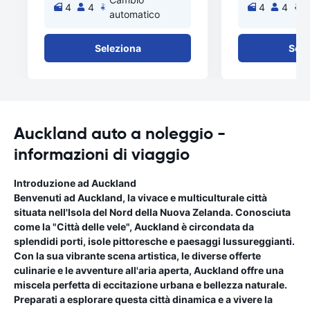
4
4
4
4
automatico
a
Seleziona
Sele
Auckland auto a noleggio -
informazioni di viaggio
Introduzione ad Auckland
Benvenuti ad Auckland, la vivace e multiculturale città
situata nell'Isola del Nord della Nuova Zelanda. Conosciuta
come la "Città delle vele", Auckland è circondata da
splendidi porti, isole pittoresche e paesaggi lussureggianti.
Con la sua vibrante scena artistica, le diverse offerte
culinarie e le avventure all'aria aperta, Auckland offre una
miscela perfetta di eccitazione urbana e bellezza naturale.
Preparati a esplorare questa città dinamica e a vivere la