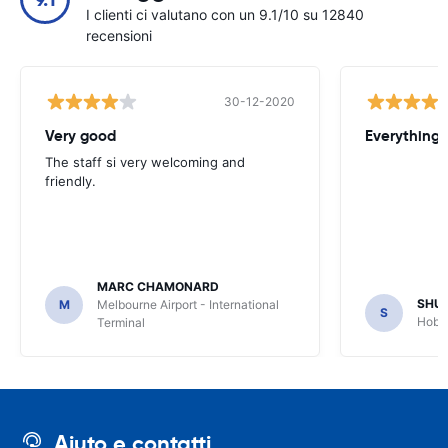
I clienti ci valutano con un 9.1/10 su 12840
recensioni
30-12-2020
Very good
Everything w
The staff si very welcoming and
friendly.
MARC CHAMONARD
SHU
M
Melbourne Airport - International
S
Hobar
Terminal
Aiuto e contatti