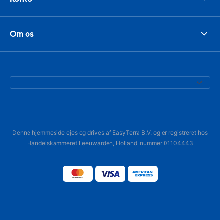
Om os
Denne hjemmeside ejes og drives af EasyTerra B.V. og er registreret hos
Handelskammeret Leeuwarden, Holland, nummer 01104443