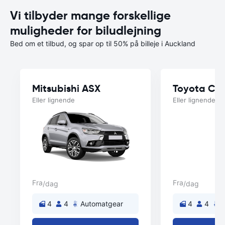
Vi tilbyder mange forskellige
muligheder for biludlejning
Bed om et tilbud, og spar op til 50% på billeje i Auckland
Mitsubishi ASX
Toyota Cor
Eller lignende
Eller lignende
Fra
Fra
/dag
/dag
4
4
Automatgear
4
4
A