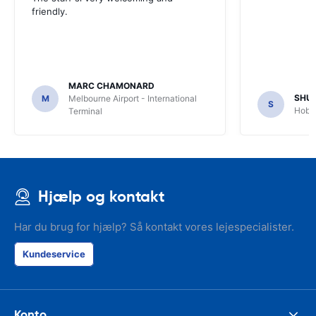
friendly.
MARC CHAMONARD
SHU
M
Melbourne Airport - International
S
Hobar
Terminal
Hjælp og kontakt
Har du brug for hjælp? Så kontakt vores lejespecialister.
Kundeservice
Konto