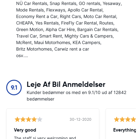
NÜ Car Rentals
Snap Rentals
GO rentals
Yesaway
Mode Rentals
Flexways
Apollo Car Rental
Economy Rent a Car
Right Cars
Moto Car Rental
CHEAPA
Yes Rentals
FireFly Car Rental
Routes
Green Motion
Alpha Car Hire
Bargain Car Rentals
Travel Car
Smart Rent
Mighty Cars & Campers
McRent
Maui Motorhomes
KEA Campers
Britz Motorhomes
Carwiz rent a car
osv.…
Leje Af Bil Anmeldelser
9.1
Kunder bedømmer os med en 9.1/10 ud af 12842
bedømmelser
30-12-2020
Very good
Everything w
The staff si very welcoming and