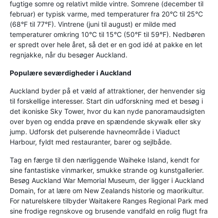
fugtige somre og relativt milde vintre. Somrene (december til
februar) er typisk varme, med temperaturer fra 20°C til 25°C
(68°F til 77°F). Vintrene (juni til august) er milde med
temperaturer omkring 10°C til 15°C (50°F til 59°F). Nedbøren
er spredt over hele året, så det er en god idé at pakke en let
regnjakke, når du besøger Auckland.
Populære seværdigheder i Auckland
Auckland byder på et væld af attraktioner, der henvender sig
til forskellige interesser. Start din udforskning med et besøg i
det ikoniske Sky Tower, hvor du kan nyde panoramaudsigten
over byen og endda prøve en spændende skywalk eller sky
jump. Udforsk det pulserende havneområde i Viaduct
Harbour, fyldt med restauranter, barer og sejlbåde.
Tag en færge til den nærliggende Waiheke Island, kendt for
sine fantastiske vinmarker, smukke strande og kunstgallerier.
Besøg Auckland War Memorial Museum, der ligger i Auckland
Domain, for at lære om New Zealands historie og maorikultur.
For naturelskere tilbyder Waitakere Ranges Regional Park med
sine frodige regnskove og brusende vandfald en rolig flugt fra