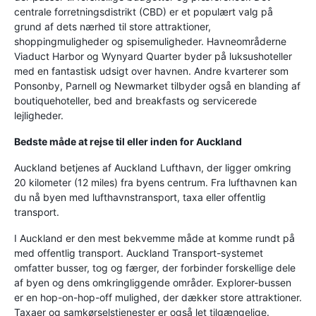
centrale forretningsdistrikt (CBD) er et populært valg på
grund af dets nærhed til store attraktioner,
shoppingmuligheder og spisemuligheder. Havneområderne
Viaduct Harbor og Wynyard Quarter byder på luksushoteller
med en fantastisk udsigt over havnen. Andre kvarterer som
Ponsonby, Parnell og Newmarket tilbyder også en blanding af
boutiquehoteller, bed and breakfasts og servicerede
lejligheder.
Bedste måde at rejse til eller inden for Auckland
Auckland betjenes af Auckland Lufthavn, der ligger omkring
20 kilometer (12 miles) fra byens centrum. Fra lufthavnen kan
du nå byen med lufthavnstransport, taxa eller offentlig
transport.
I Auckland er den mest bekvemme måde at komme rundt på
med offentlig transport. Auckland Transport-systemet
omfatter busser, tog og færger, der forbinder forskellige dele
af byen og dens omkringliggende områder. Explorer-bussen
er en hop-on-hop-off mulighed, der dækker store attraktioner.
Taxaer og samkørselstjenester er også let tilgængelige.