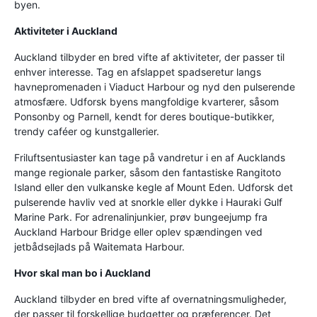
byen.
Aktiviteter i Auckland
Auckland tilbyder en bred vifte af aktiviteter, der passer til
enhver interesse. Tag en afslappet spadseretur langs
havnepromenaden i Viaduct Harbour og nyd den pulserende
atmosfære. Udforsk byens mangfoldige kvarterer, såsom
Ponsonby og Parnell, kendt for deres boutique-butikker,
trendy caféer og kunstgallerier.
Friluftsentusiaster kan tage på vandretur i en af Aucklands
mange regionale parker, såsom den fantastiske Rangitoto
Island eller den vulkanske kegle af Mount Eden. Udforsk det
pulserende havliv ved at snorkle eller dykke i Hauraki Gulf
Marine Park. For adrenalinjunkier, prøv bungeejump fra
Auckland Harbour Bridge eller oplev spændingen ved
jetbådsejlads på Waitemata Harbour.
Hvor skal man bo i Auckland
Auckland tilbyder en bred vifte af overnatningsmuligheder,
der passer til forskellige budgetter og præferencer. Det