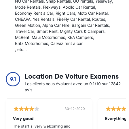
NÜ Car Rentals
Snap Rentals
GO rentals
Yesaway
Mode Rentals
Flexways
Apollo Car Rental
Economy Rent a Car
Right Cars
Moto Car Rental
CHEAPA
Yes Rentals
FireFly Car Rental
Routes
Green Motion
Alpha Car Hire
Bargain Car Rentals
Travel Car
Smart Rent
Mighty Cars & Campers
McRent
Maui Motorhomes
KEA Campers
Britz Motorhomes
Carwiz rent a car
, etc…
Location De Voiture Examens
9.1
Les clients nous évaluent avec un 9.1/10 sur 12842
avis
30-12-2020
Very good
Everything w
The staff si very welcoming and