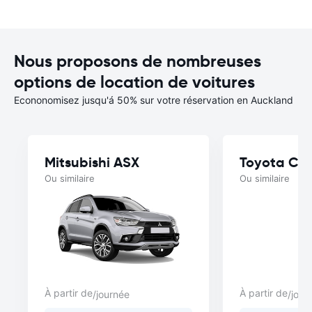
Nous proposons de nombreuses
options de location de voitures
Econonomisez jusqu'á 50% sur votre réservation en Auckland
Mitsubishi ASX
Toyota Cor
Ou similaire
Ou similaire
À partir de
À partir de
/journée
/jour