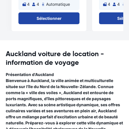
4
4
Automatique
4
4
A
Sélectionner
Sélec
Auckland voiture de location -
information de voyage
Présentation d'Auckland
Bienvenue à Auckland, la ville animée et multiculturelle
située sur l'île du Nord de la Nouvelle-Zélande. Connue
comme la « ville des voiles », Auckland est entourée de
ports magnifiques, d'îles pittoresques et de paysages
luxuriants. Avec sa scène artistique dynamique, ses offres
culinaires variées et ses aventures en plein air, Auckland
offre un mélange parfait d'excitation urbaine et de beauté
naturelle. Préparez-vous à explorer cette ville dynamique et
à découvrir l'hospitalité chaleureuse de la Nouvelle-