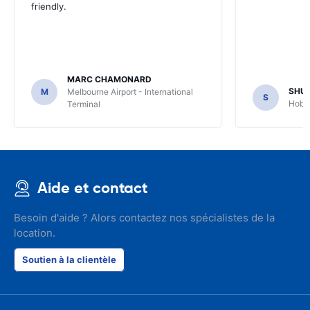
friendly.
MARC CHAMONARD
SHU
M
Melbourne Airport - International
S
Hobar
Terminal
Aide et contact
Besoin d'aide ? Alors contactez nos spécialistes de la
location.
Soutien à la clientèle