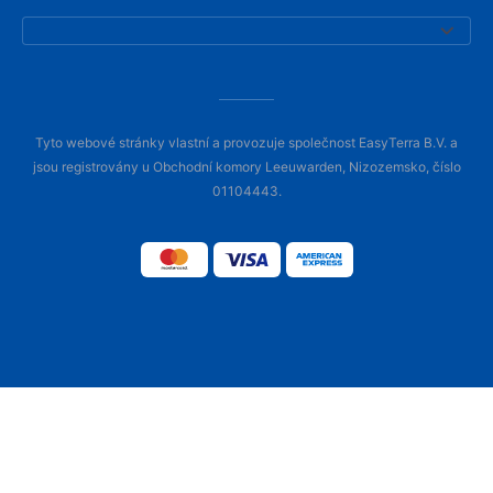
Tyto webové stránky vlastní a provozuje společnost EasyTerra B.V. a
jsou registrovány u Obchodní komory Leeuwarden, Nizozemsko, číslo
01104443.